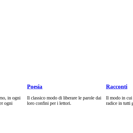
Poesia
Racconti
rno, in ogni
Il classico modo di liberare le parole dai
Il modo in cui
er ogni
loro confini per i lettori.
radice in tutti g