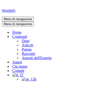
Wordsfly
Menu di navigazione
Menu di navigazione
Home
Contenuti
Diari
Articoli
Poesia
Racconti
Angolo dell'Esperto
Autori
Chi siamo
Contatti