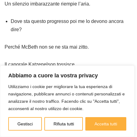
Un silenzio imbarazzante riempie l’aria.
Dove sta questo progresso poi me lo devono ancora
dire?
Perché McBeth non se ne sta mai zitto.
Il caporale Katzenelson tossisce.
Abbiamo a cuore la vostra privacy
Non lo vedrai ora, avverrà se va bene tra 20 anni o giù
Utilizziamo i cookie per migliorare la tua esperienza di
di lì. Ti faccio vedere.
navigazione, pubblicare annunci o contenuti personalizzati e
analizzare il nostro traffico. Facendo clic su "Accetta tutti",
Tira su la manica.
acconsenti al nostro utilizzo dei cookie.
Gestisci
Rifiuta tutti
Accetta tutti
Un orologio da polso argento brilla sorretto da un laccio di
cuoio. Osservo.