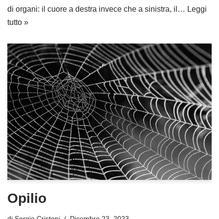
di organi: il cuore a destra invece che a sinistra, il…
Leggi
tutto »
Opilio
di
Sergio Cristoni
Dicembre 23, 2023