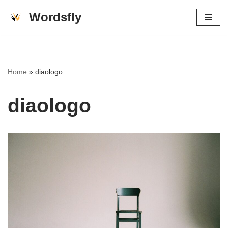
Wordsfly
Skip
to
content
Home
»
diaologo
diaologo