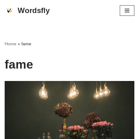
Wordsfly
Skip
to
content
Home
»
fame
fame