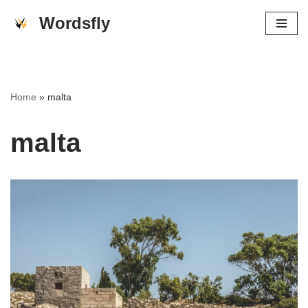
Wordsfly
Skip
to
content
Home
»
malta
malta