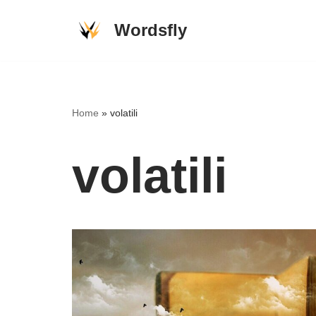
Wordsfly
Skip
to
content
Home
»
volatili
volatili