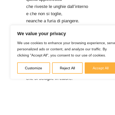
che riveste le unghie dall’interno
e che non si toglie,
neanche a furia di piangere.
Povera terra mia,
We value your privacy
sei una palude da cui spuntano
solo le creste degli alberi lungo i viali
We use cookies to enhance your browsing experience, serv
personalized ads or content, and analyze our traffic. By
ora ninfee galleggianti
clicking "Accept All", you consent to our use of cookies.
che il sole sbiadisce.
L’unica nota che rimane
Customize
Reject All
Accept All
è quella dell’umidità
che si scioglie in calore.
da “Crisalide-Trilogia poetica”, pag 69