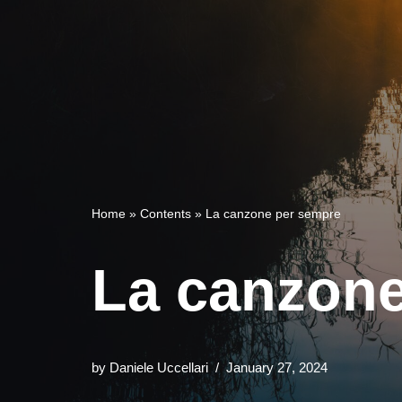
Home
»
Contents
»
La canzone per sempre
La canzone
by
Daniele Uccellari
January 27, 2024