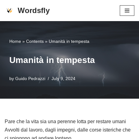
Wordsfly
Skip
to
content
Home
»
Contents
»
Umanità in tempesta
Umanità in tempesta
by
Guido Pedrazzi
July 9, 2024
Pare che la vita sia una perenne lotta per restare umani
Avvolti dal lavoro, dagli impegni, dalle corse isteriche che
ci spingono ad andare lontano