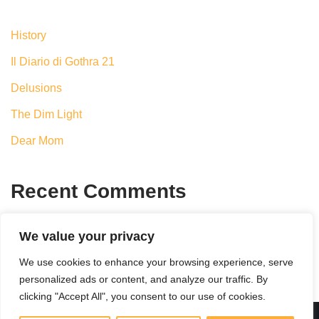
History
Il Diario di Gothra 21
Delusions
The Dim Light
Dear Mom
Recent Comments
No comments to show.
We value your privacy
We use cookies to enhance your browsing experience, serve
personalized ads or content, and analyze our traffic. By
clicking "Accept All", you consent to our use of cookies.
Neve
| Powered by
WordPress