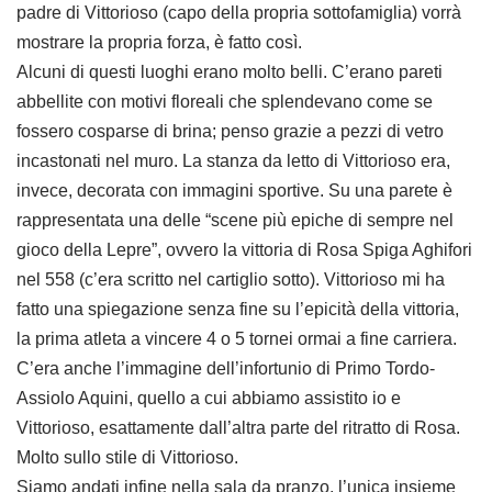
padre di Vittorioso (capo della propria sottofamiglia) vorrà
mostrare la propria forza, è fatto così.
Alcuni di questi luoghi erano molto belli. C’erano pareti
abbellite con motivi floreali che splendevano come se
fossero cosparse di brina; penso grazie a pezzi di vetro
incastonati nel muro. La stanza da letto di Vittorioso era,
invece, decorata con immagini sportive. Su una parete è
rappresentata una delle “scene più epiche di sempre nel
gioco della Lepre”, ovvero la vittoria di Rosa Spiga Aghifori
nel 558 (c’era scritto nel cartiglio sotto). Vittorioso mi ha
fatto una spiegazione senza fine su l’epicità della vittoria,
la prima atleta a vincere 4 o 5 tornei ormai a fine carriera.
C’era anche l’immagine dell’infortunio di Primo Tordo-
Assiolo Aquini, quello a cui abbiamo assistito io e
Vittorioso, esattamente dall’altra parte del ritratto di Rosa.
Molto sullo stile di Vittorioso.
Siamo andati infine nella sala da pranzo, l’unica insieme