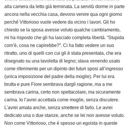
alla camera da letto già terminata. La servitù dorme in parte
ancora nella vecchia casa, devono venire qua ogni giorno
perché Vittorioso vuole vedere da vicino i lavori. Gli ho
chiesto se la sposa avesse voluto qualche cambiamento,
mi ha risposto che gli ha lasciato completa libertà. “Stupida
com’è, cosa ne capirebbe?”. Ci ha fatto vedere un suo
ritratto, uno di quelli con cui gli è stata presentata, che era
disegnato su una tavoletta di legno; stava venendo usato
come riferimento per un dipinto dei futuri sposi all’ingresso
(unica imposizione del padre della moglie). Per lui era
brutta e pure Fiore sembrava dargli ragione, ma a me
sembrava carina, certo non spettacolare, ma sicuramente
carina. Io l’avrei accettata come moglie, senza discutere.
L’avrei amata anche, senza smettere di farlo. Le avrei
dedicato una o due stanze, anche se lei non avesse voluto.
Non come Vittorioso, che è spesso un egoista in queste