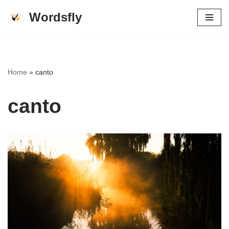
Wordsfly
Skip
to
content
Home
»
canto
canto