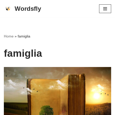
Wordsfly
Skip
to
content
Home
»
famiglia
famiglia