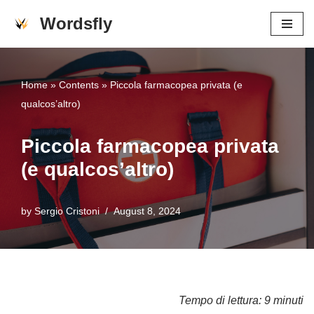
Wordsfly
Skip
to
content
Home
»
Contents
»
Piccola farmacopea privata (e
qualcos’altro)
Piccola farmacopea privata
(e qualcos’altro)
by
Sergio Cristoni
August 8, 2024
Tempo di lettura: 9 minuti