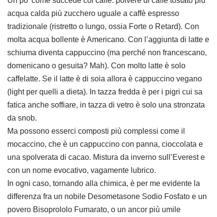
Un po’ come succede col caffè: polvere di caffè tostato più
acqua calda più zucchero uguale a caffè espresso
tradizionale (ristretto o lungo, ossia Forte o Retard). Con
molta acqua bollente è Americano. Con l’aggiunta di latte e
schiuma diventa cappuccino (ma perché non francescano,
domenicano o gesuita? Mah). Con molto latte è solo
caffelatte. Se il latte è di soia allora è cappuccino vegano
(light per quelli a dieta). In tazza fredda è per i pigri cui sa
fatica anche soffiare, in tazza di vetro è solo una stronzata
da snob.
Ma possono esserci composti più complessi come il
mocaccino, che è un cappuccino con panna, cioccolata e
una spolverata di cacao. Mistura da inverno sull’Everest e
con un nome evocativo, vagamente lubrico.
In ogni caso, tornando alla chimica, è per me evidente la
differenza fra un nobile Desometasone Sodio Fosfato e un
povero Bisoprololo Fumarato, o un ancor più umile