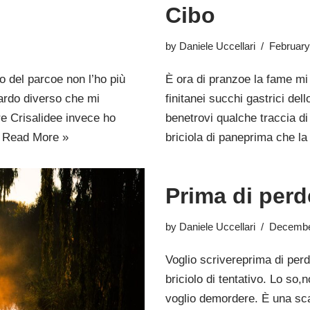
Cibo
by
Daniele Uccellari
February
o del parcoe non l’ho più
È ora di pranzoe la fame mi
uardo diverso che mi
finitanei succhi gastrici dell
re Crisalidee invece ho
benetrovi qualche traccia di
…
Read More »
briciola di paneprima che l
Prima di perd
by
Daniele Uccellari
Decembe
Voglio scrivereprima di perd
briciolo di tentativo. Lo so
voglio demordere. È una sca