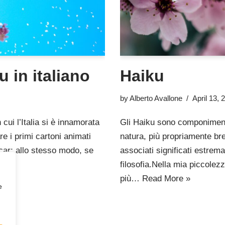
 in italiano
Haiku
by
Alberto Avallone
April 13, 
cui l’Italia si è innamorata
Gli Haiku sono componimenti
e i primi cartoni animati
natura, più propriamente br
ar; allo stesso modo, se
associati significati estre
 »
filosofia.Nella mia piccolez
più…
Read More »
e