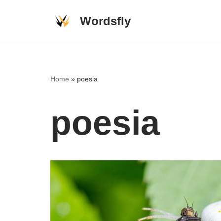
Wordsfly
Skip
to
content
Home
»
poesia
poesia