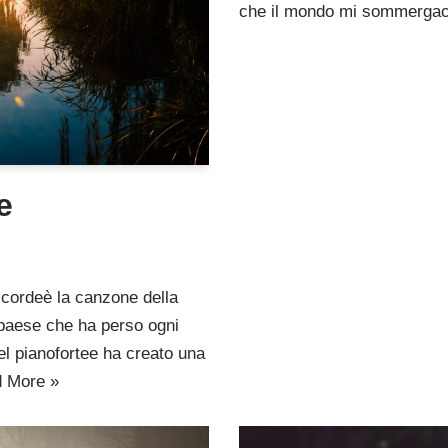
che il mondo mi sommerga
e
cordeè la canzone della
l paese che ha perso ogni
el pianofortee ha creato una
 More »