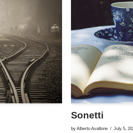
Sonetti
by
Alberto Avallone
July 5, 2