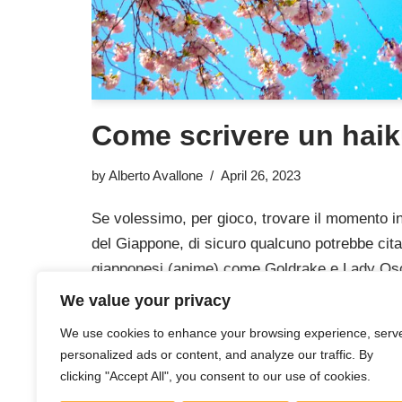
Come scrivere un haiku
by
Alberto Avallone
April 26, 2023
Se volessimo, per gioco, trovare il momento in 
del Giappone, di sicuro qualcuno potrebbe citar
giapponesi (anime) come Goldrake e Lady Osc
uno dovesse chiedersi quando il…
Read More
We value your privacy
We use cookies to enhance your browsing experience, serv
personalized ads or content, and analyze our traffic. By
clicking "Accept All", you consent to our use of cookies.