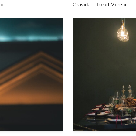
 »
Gravida…
Read More »